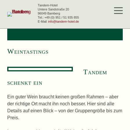
Skip
Tandem-Hotel
to
Untere Sandstraße 20
96049 Bamberg
content
Tel.: +49 (0) 951 / 51 935 855
E-Mail:
info@tandem-hotel.de
Tandem Hotel Bamberg
Fahrrad Hotel
Weintastings
Tandem
schenkt ein
Ein guter Wein braucht keinen großen Rahmen – aber
der richtige Ort macht ihn noch besser. Hier sind alle
Details auf einen Blick – von der Gruppengröße bis zum
Preis.